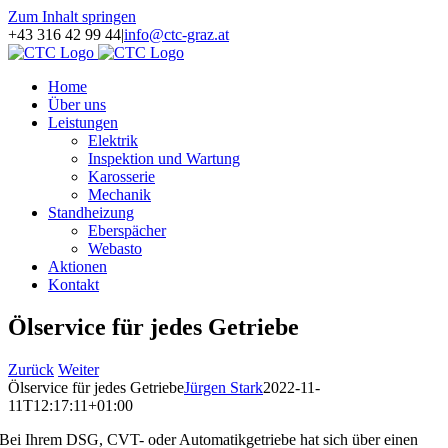
Zum Inhalt springen
+43 316 42 99 44
|
info@ctc-graz.at
Home
Über uns
Leistungen
Elektrik
Inspektion und Wartung
Karosserie
Mechanik
Standheizung
Eberspächer
Webasto
Aktionen
Kontakt
Ölservice für jedes Getriebe
Zurück
Weiter
Ölservice für jedes Getriebe
Jürgen Stark
2022-11-
11T12:17:11+01:00
Bei Ihrem DSG, CVT- oder Automatikgetriebe hat sich über einen