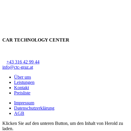
CAR TECHNOLOGY CENTER
CTC Lackner Stark OG
Ziehrerstraße 68, 8041 Graz-Liebenau
T
+43 316 42 99 44
, F DW 44
info@ctc-graz.at
Über uns
Leistungen
Kontakt
Preisliste
Impressum
Datenschutzerklärung
AGB
Klicken Sie auf den unteren Button, um den Inhalt von Herold zu
laden.