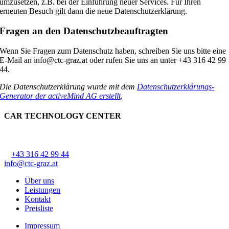
umzusetzen, z.B. bei der Einführung neuer Services. Für Ihren
erneuten Besuch gilt dann die neue Datenschutzerklärung.
Fragen an den Datenschutzbeauftragten
Wenn Sie Fragen zum Datenschutz haben, schreiben Sie uns bitte eine
E-Mail an info@ctc-graz.at oder rufen Sie uns an unter +43 316 42 99
44.
Die Datenschutzerklärung wurde mit dem
Datenschutzerklärungs-
Generator der activeMind AG erstellt
.
CAR TECHNOLOGY CENTER
CTC Lackner Stark OG
Ziehrerstraße 68, 8041 Graz-Liebenau
T
+43 316 42 99 44
, F DW 44
info@ctc-graz.at
Über uns
Leistungen
Kontakt
Preisliste
Impressum