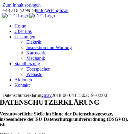
Zum Inhalt springen
+43 316 42 99 44
|
info@ctc-graz.at
Home
Über uns
Leistungen
Elektrik
Inspektion und Wartung
Karosserie
Mechanik
Standheizung
Eberspächer
Webasto
Aktionen
Kontakt
Datenschutzerklärung
may
2018-06-04T15:02:19+02:00
DATENSCHUTZERKLÄRUNG
Verantwortliche Stelle im Sinne der Datenschutzgesetze,
insbesondere der EU-Datenschutzgrundverordnung (DSGVO),
ist: