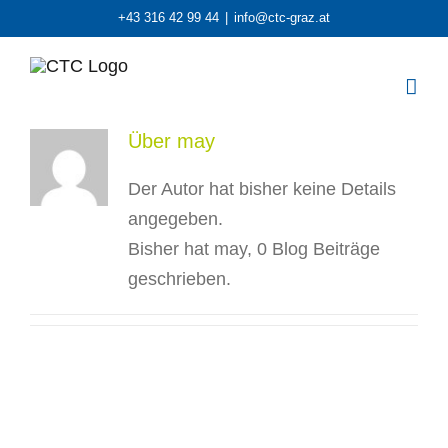
Zum
+43 316 42 99 44
|
info@ctc-graz.at
Inhalt
springen
Über
may
Der Autor hat bisher keine Details
angegeben.
Bisher hat may, 0 Blog Beiträge
geschrieben.