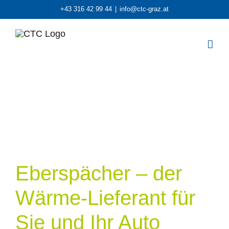
Zum
+43 316 42 99 44
|
info@ctc-graz.at
Inhalt
springen
Eberspächer – der
Wärme-Lieferant für
Sie und Ihr Auto