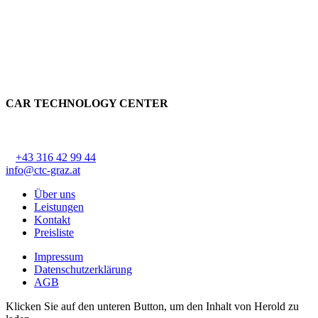
CAR TECHNOLOGY CENTER
CTC Lackner Stark OG
Ziehrerstraße 68, 8041 Graz-Liebenau
T
+43 316 42 99 44
, F DW 44
info@ctc-graz.at
Über uns
Leistungen
Kontakt
Preisliste
Impressum
Datenschutzerklärung
AGB
Klicken Sie auf den unteren Button, um den Inhalt von Herold zu