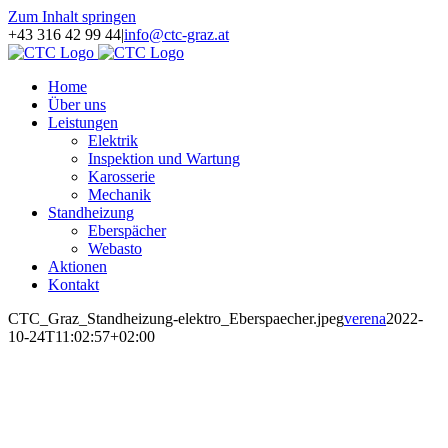
Zum Inhalt springen
+43 316 42 99 44
|
info@ctc-graz.at
Home
Über uns
Leistungen
Elektrik
Inspektion und Wartung
Karosserie
Mechanik
Standheizung
Eberspächer
Webasto
Aktionen
Kontakt
CTC_Graz_Standheizung-elektro_Eberspaecher.jpeg
verena
2022-
10-24T11:02:57+02:00