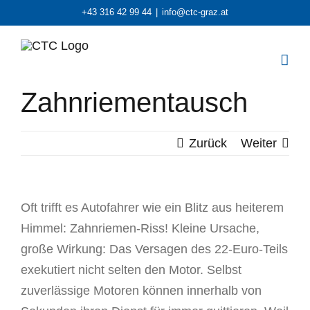
Zum
+43 316 42 99 44
|
info@ctc-graz.at
Inhalt
springen
Zahnriementausch
Zurück
Weiter
Oft trifft es Autofahrer wie ein Blitz aus heiterem
Himmel: Zahnriemen-Riss! Kleine Ursache,
große Wirkung: Das Versagen des 22-Euro-Teils
exekutiert nicht selten den Motor. Selbst
zuverlässige Motoren können innerhalb von