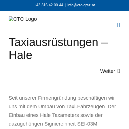
Zum
+43 316 42 99 44
|
info@ctc-graz.at
Inhalt
springen
Taxiausrüstungen –
Hale
Weiter
Seit unserer Firmengründung beschäftigen wir
uns mit dem Umbau von Taxi-Fahrzeugen. Der
Einbau eines Hale Taxameters sowie der
dazugehörigen Signiereinheit SEI-03M