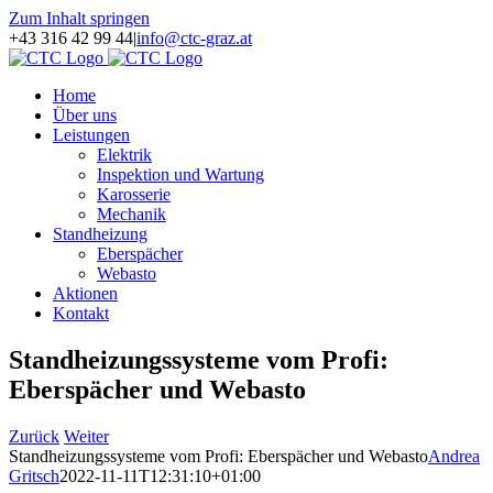
Zum Inhalt springen
+43 316 42 99 44
|
info@ctc-graz.at
Home
Über uns
Leistungen
Elektrik
Inspektion und Wartung
Karosserie
Mechanik
Standheizung
Eberspächer
Webasto
Aktionen
Kontakt
Standheizungssysteme vom Profi:
Eberspächer und Webasto
Zurück
Weiter
Standheizungssysteme vom Profi: Eberspächer und Webasto
Andrea
Gritsch
2022-11-11T12:31:10+01:00