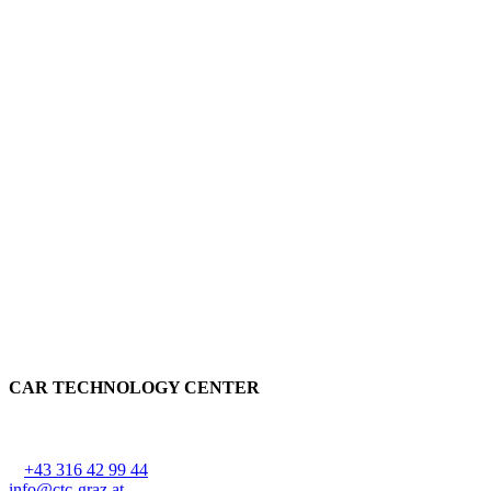
CAR TECHNOLOGY CENTER
CTC Lackner Stark OG
Ziehrerstraße 68, 8041 Graz-Liebenau
T
+43 316 42 99 44
, F DW 44
info@ctc-graz.at