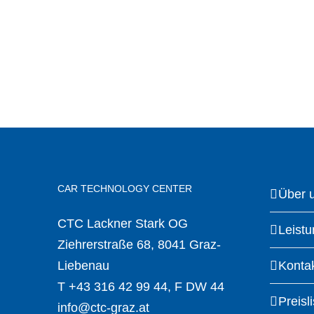
CAR TECHNOLOGY CENTER
Über 
CTC Lackner Stark OG
Leist
Ziehrerstraße 68, 8041 Graz-
Liebenau
Konta
T
+43 316 42 99 44
, F DW 44
Preisli
info@ctc-graz.at