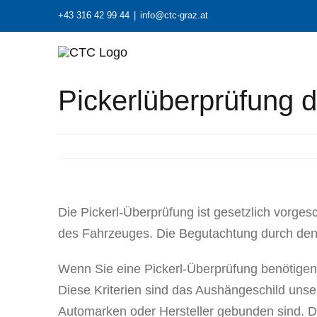
Zum
+43 316 42 99 44
|
info@ctc-graz.at
Inhalt
springen
Pickerlüberprüfung d
Die Pickerl-Überprüfung ist gesetzlich vorges
des Fahrzeuges. Die Begutachtung durch den 
Wenn Sie eine Pickerl-Überprüfung benötigen,
Diese Kriterien sind das Aushängeschild unsere
Automarken oder Hersteller gebunden sind. Da