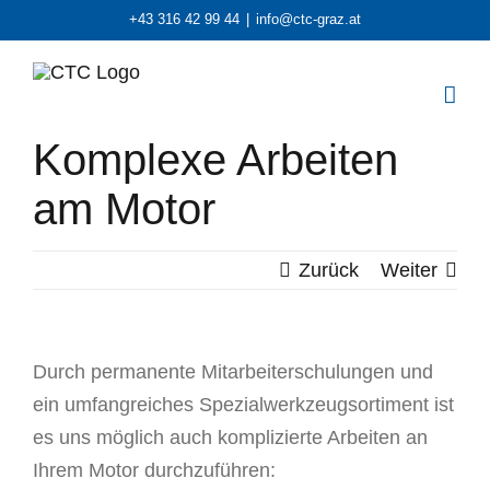
Zum
+43 316 42 99 44
|
info@ctc-graz.at
Inhalt
springen
Komplexe Arbeiten
am Motor
Zurück
Weiter
Durch permanente Mitarbeiterschulungen und
ein umfangreiches Spezialwerkzeugsortiment ist
es uns möglich auch komplizierte Arbeiten an
Ihrem Motor durchzuführen: