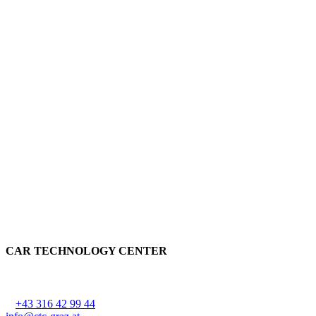
CAR TECHNOLOGY CENTER
CTC Lackner Stark OG
Ziehrerstraße 68, 8041 Graz-Liebenau
T
+43 316 42 99 44
, F DW 44