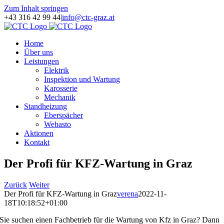
Zum Inhalt springen
+43 316 42 99 44
|
info@ctc-graz.at
Home
Über uns
Leistungen
Elektrik
Inspektion und Wartung
Karosserie
Mechanik
Standheizung
Eberspächer
Webasto
Aktionen
Kontakt
Der Profi für KFZ-Wartung in Graz
Zurück
Weiter
Der Profi für KFZ-Wartung in Graz
verena
2022-11-
18T10:18:52+01:00
Sie suchen einen Fachbetrieb für die Wartung von Kfz in Graz? Dann