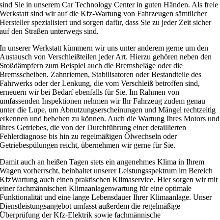
sind Sie in unserem Car Technology Center in guten Händen. Als freie
Werkstatt sind wir auf die Kfz-Wartung von Fahrzeugen sämtlicher
Hersteller spezialisiert und sorgen dafür, dass Sie zu jeder Zeit sicher
auf den Straßen unterwegs sind.
In unserer Werkstatt kümmern wir uns unter anderem gerne um den
Austausch von Verschleißteilen jeder Art. Hierzu gehören neben den
Stoßdämpfern zum Beispiel auch die Bremsbeläge oder die
Bremsscheiben. Zahnriemen, Stabilisatoren oder Bestandteile des
Fahrwerks oder der Lenkung, die vom Verschleiß betroffen sind,
erneuern wir bei Bedarf ebenfalls für Sie. Im Rahmen von
umfassenden Inspektionen nehmen wir Ihr Fahrzeug zudem genau
unter die Lupe, um Abnutzungserscheinungen und Mängel rechtzeitig
erkennen und beheben zu können. Auch die Wartung Ihres Motors und
Ihres Getriebes, die von der Durchführung einer detaillierten
Fehlerdiagnose bis hin zu regelmäßigen Ölwechseln oder
Getriebespülungen reicht, übernehmen wir gerne für Sie.
Damit auch an heißen Tagen stets ein angenehmes Klima in Ihrem
Wagen vorherrscht, beinhaltet unserer Leistungsspektrum im Bereich
KfzWartung auch einen praktischen Klimaservice. Hier sorgen wir mit
einer fachmännischen Klimaanlagenwartung für eine optimale
Funktionalität und eine lange Lebensdauer Ihrer Klimaanlage. Unser
Dienstleistungsangebot umfasst außerdem die regelmäßige
Überprüfung der Kfz-Elektrik sowie fachmännische