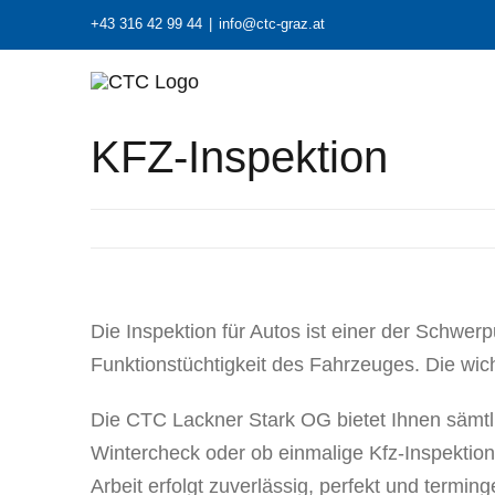
Zum
+43 316 42 99 44
|
info@ctc-graz.at
Inhalt
springen
KFZ-Inspektion
Die Inspektion für Autos ist einer der Schwer
Funktionstüchtigkeit des Fahrzeuges. Die wicht
Die CTC Lackner Stark OG bietet Ihnen sämtl
Wintercheck oder ob einmalige Kfz-Inspektion;
Arbeit erfolgt zuverlässig, perfekt und terming