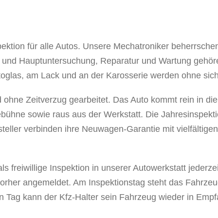
pektion für alle Autos. Unsere Mechatroniker beherrsche
- und Hauptuntersuchung, Reparatur und Wartung gehör
glas, am Lack und an der Karosserie werden ohne sic
d ohne Zeitverzug gearbeitet. Das Auto kommt rein in di
ebühne sowie raus aus der Werkstatt. Die Jahresinspekti
ller verbinden ihre Neuwagen-Garantie mit vielfältige
 freiwillige Inspektion in unserer Autowerkstatt jederze
 vorher angemeldet. Am Inspektionstag steht das Fahrze
n Tag kann der Kfz-Halter sein Fahrzeug wieder in Emp