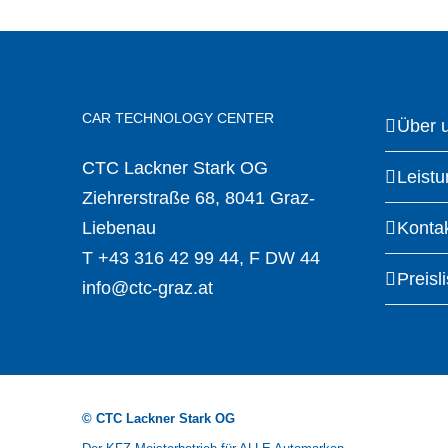
CAR TECHNOLOGY CENTER
Über 
CTC Lackner Stark OG
Leist
Ziehrerstraße 68, 8041 Graz-
Liebenau
Konta
T
+43 316 42 99 44
, F DW 44
Preisli
info@ctc-graz.at
© CTC Lackner Stark OG