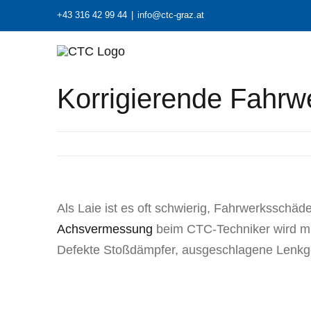
Zum
+43 316 42 99 44
|
info@ctc-graz.at
Inhalt
springen
Korrigierende Fahr
Als Laie ist es oft schwierig, Fahrwerksschäd
Achsvermessung
beim CTC-Techniker wird mit 
Defekte Stoßdämpfer, ausgeschlagene Lenkg